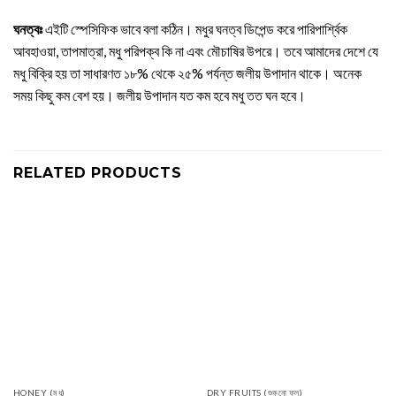
ঘনত্বঃ
এইটি স্পেসিফিক ভাবে বলা কঠিন। মধুর ঘনত্ব ডিপেন্ড করে পারিপার্শ্বিক
আবহাওয়া, তাপমাত্রা, মধু পরিপক্ব কি না এবং মৌচাষির উপরে। তবে আমাদের দেশে যে
মধু বিক্রি হয় তা সাধারণত ১৮% থেকে ২৫% পর্যন্ত জলীয় উপাদান থাকে। অনেক
সময় কিছু কম বেশ হয়। জলীয় উপাদান যত কম হবে মধু তত ঘন হবে।
RELATED PRODUCTS
HONEY (মধু)
DRY FRUITS (শুকনো ফল)