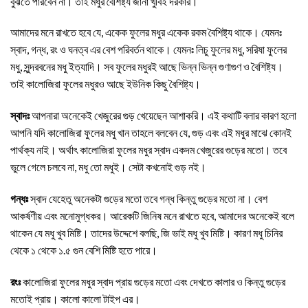
বুঝতে পারবেন না। তাই মধুর বৈশিষ্ট্য জানা খুবিই দরকার।
আমাদের মনে রাখতে হবে যে, একেক ফুলের মধুর একেক রকম বৈশিষ্ট্য থাকে। যেমনঃ
স্বাদ, গন্ধ, রং ও ঘনত্ব এর বেশ পরিবর্তন থাকে। যেমনঃ লিচু ফুলের মধু, সরিষা ফুলের
মধু, সুন্দরবনের মধু ইত্যাদি। সব ফুলের মধুরই আছে ভিন্ন ভিন্ন গুণাগুণ ও বৈশিষ্ট্য।
তাই কালোজিরা ফুলের মধুরও আছে ইউনিক কিছু বৈশিষ্ট্য।
স্বাদঃ
আপনারা অনেকেই খেজুরের গুড় খেয়েছেন আশাকরি। এই কথাটি বলার কারণ হলো
আপনি যদি কালোজিরা ফুলের মধু খান তাহলে বলবেন যে, গুড় এবং এই মধুর মাঝে কোনই
পার্থক্য নাই। অর্থাৎ কালোজিরা ফুলের মধুর স্বাদ একদম খেজুরের গুড়ের মতো। তবে
ভুলে গেলে চলবে না, মধু তো মধুই। সেটা কখনোই গুড় নই।
গন্ধঃ
স্বাদ যেহেতু অনেকটা গুড়ের মতো তবে গন্ধ কিন্তু গুড়ের মতো না। বেশ
আকর্ষণীয় এবং মনোমুগ্ধকর। আরেকটি জিনিষ মনে রাখতে হবে, আমাদের অনেকেই বলে
থাকেন যে মধু খুব মিষ্টি। তাদের উদ্দেশে বলছি, জি ভাই মধু খুব মিষ্টি। কারণ মধু চিনির
থেকে ১ থেকে ১.৫ গুন বেশি মিষ্টি হতে পারে।
রংঃ
কালোজিরা ফুলের মধুর স্বাদ প্রায় গুড়ের মতো এবং দেখতে কালার ও কিন্তু গুড়ের
মতোই প্রায়। কালো কালো টাইপ এর।