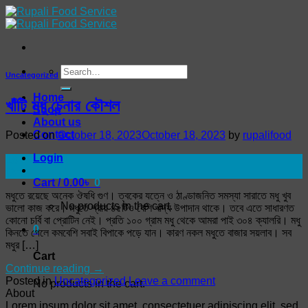
Skip
to
content
Search
Uncategorized
for:
Home
খাঁটি মধু চেনার কৌশল
Shop
About us
Contact
Posted on
October 18, 2023
October 18, 2023
by
rupalifood
Login
18
Oct
Cart /
0.00
৳
0
মধুতে রয়েছে অনেক ঔষধি গুণ। ত্বকের যত্নে ও ঠাণ্ডাজনিত সমস্যা সারাতে মধু খুব
No products in the cart.
ভালো কাজ করে। মধুতে প্রায় ৪৫টিও বেশি খাদ্য উপাদান থাকে। তবে এতে সাধারণত
কোনো চর্বি বা প্রোটিন নেই। প্রতি ১০০ গ্রাম মধু থেকে আমরা পাই ৩০৪ ক্যালরি। মধু
0
কিনতে গেলে কমবেশি সবাই বিপাকে পড়ে যান। কারণ নকল মধুতে বাজার সয়লাব। সব
মধুর […]
Cart
Continue reading
→
Posted in
Uncategorized
Leave a comment
No products in the cart.
About
Lorem ipsum dolor sit amet, consectetuer adipiscing elit, sed