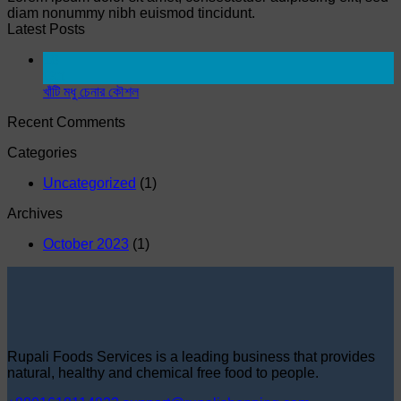
diam nonummy nibh euismod tincidunt.
Latest Posts
18
Oct
খাঁটি মধু চেনার কৌশল
Recent Comments
Categories
Uncategorized
(1)
Archives
October 2023
(1)
Rupali Foods Services is a leading business that provides
natural, healthy and chemical free food to people.