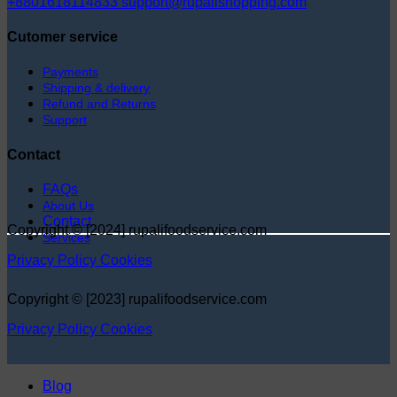
+8801618114833
support@rupalishopping.com
Cutomer service
Payments
Shipping & delivery
Refund and Returns
Support
Contact
FAQs
About Us
Contact
Copyright © [2024] rupalifoodservice.com
Services
Privacy Policy
Cookies
Copyright © [2023] rupalifoodservice.com
Privacy Policy
Cookies
Blog